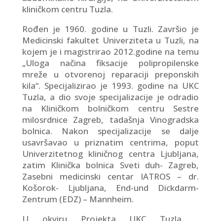
kliničkom centru Tuzla.
Rođen je 1960. godine u Tuzli. Završio je
Medicinski fakultet Univerziteta u Tuzli, na
kojem je i magistrirao 2012.godine na temu
„Uloga načina fiksacije polipropilenske
mreže u otvorenoj reparaciji preponskih
kila“. Specijalizirao je 1993. godine na UKC
Tuzla, a dio svoje specijalizacije je odradio
na Kliničkom bolničkom centru Sestre
milosrdnice Zagreb, tadašnja Vinogradska
bolnica. Nakon specijalizacije se dalje
usavršavao u priznatim centrima, poput
Univerzitetnog kliničnog centra Ljubljana,
zatim Klinička bolnica Sveti duh- Zagreb,
Zasebni medicinski centar IATROS – dr.
Košorok- Ljubljana, End-und Dickdarm-
Zentrum (EDZ) – Mannheim.
U okviru Projekta UKC Tuzla „