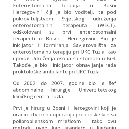
Enterostomalna terapija u Bosni
Hercegovini“ čiji je bio voditelj, te pod
pokroviteljstvom Svjetskog udruženja
enterostomalnih terapeuta (WECT),
odškolovani su prvi enterostomalni
terapeuti u Bosni i Hercegovini. Bio je
inicijator i formiranja Savjetovališta za
enterostomalnu terapiju pri UKC Tuzla, kao
i prvog Udruženja osoba sa stomom u BiH.
Takođe je bio i inicijator obnavljanja rada
proktološke ambulante pri UKC Tuzla.
Od 2002. do 2007. godine bio je šef
abdominalne hirurgije Univerzitetskog
kliničkog centra Tuzla.
Prvi je hirurg u Bosni i Hercegovini koji je
uradio otvorenu operaciju preponske kile sa
polipropilenskom mrežicom i tako ovu
metodu uveo kao standard u liječenju