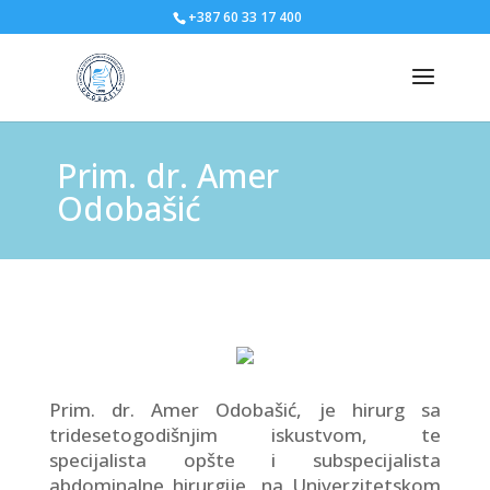
+387 60 33 17 400
Prim. dr. Amer
Odobašić
Prim. dr. Amer Odobašić, je hirurg sa
tridesetogodišnjim iskustvom, te
specijalista opšte i subspecijalista
abdominalne hirurgije, na Univerzitetskom