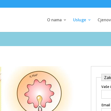
O nama
Usluge
Cjenov
Zak
Vaše 
Email