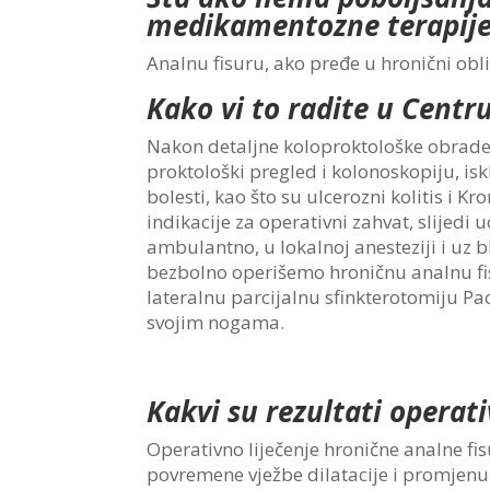
medikamentozne terapij
Analnu fisuru, ako pređe u hronični obli
Kako vi to radite u Centr
Nakon detaljne koloproktološke obrade
proktološki pregled i kolonoskopiju, is
bolesti, kao što su ulcerozni kolitis i K
indikacije za operativni zahvat, slijedi
ambulantno, u lokalnoj anesteziji i uz
bezbolno operišemo hroničnu analnu fisu
lateralnu parcijalnu sfinkterotomiju Pac
svojim nogama.
Kakvi su rezultati operati
Operativno liječenje hronične analne fisu
povremene vježbe dilatacije i promjenu s