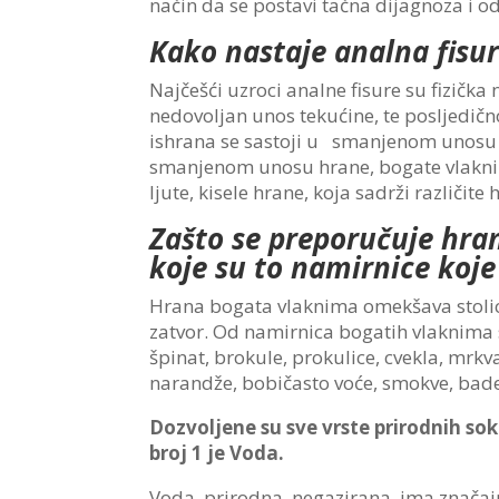
način da se postavi tačna dijagnoza i o
Kako nastaje analna fisu
Najčešći uzroci analne fisure su fizička
nedovoljan unos tekućine, te posljedičn
ishrana se sastoji u smanjenom unosu v
smanjenom unosu hrane, bogate vlakni
ljute, kisele hrane, koja sadrži različi
Zašto se preporučuje hra
koje su to namirnice koj
Hrana bogata vlaknima omekšava stolicu
zatvor. Od namirnica bogatih vlaknima 
špinat, brokule, prokulice, cvekla, mrkva
narandže, bobičasto voće, smokve, bademi
Dozvoljene su sve vrste prirodnih sok
broj 1 je Voda.
Voda, prirodna, negazirana, ima značaj