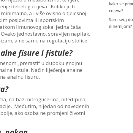
kako se prip
nje debelog crijeva. Koliko je to
crijeva?
, minimalno, a i više ovisno o tjelesnoj
Sam svoj do
čkim poslovima ili sportskim
ili hernijom?
datkom limunovog soka, jedna čaša
. Ovako jednostavno, spravljen napitak,
nizam, a ne samo na regulaciju stolice.
lne fisure i fistule?
vremenom „prerasti“ u duboku gnojnu
nalna fistula. Način liječenja analne
 na analnu fisuru.
ra?
ma, na bazi nitroglicerina, nifedipina,
atacije. Međutim, nijedan od navedenih
bolje, ako osoba ne promjeni životni
a, nakon