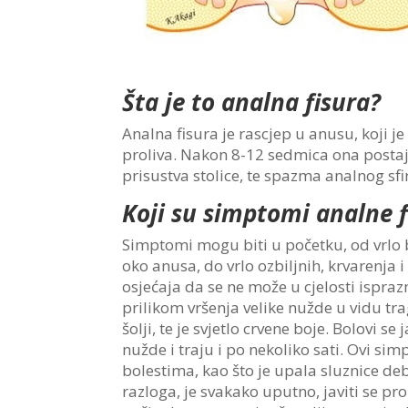
Šta je to analna fisura?
Analna fisura je rascjep u anusu, koji je 
proliva. Nakon 8-12 sedmica ona postaj
prisustva stolice, te spazma analnog sfi
Koji su simptomi analne f
Simptomi mogu biti u početku, od vrlo b
oko anusa, do vrlo ozbiljnih, krvarenja i 
osjećaja da se ne može u cjelosti isprazni
prilikom vršenja velike nužde u vidu tra
šolji, te je svjetlo crvene boje. Bolovi se
nužde i traju i po nekoliko sati.
Ovi simp
bolestima, kao što je upala sluznice debe
razloga, je svakako uputno, javiti se pro