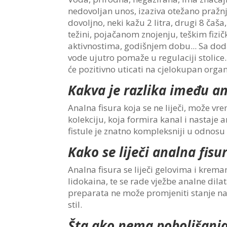
nedovoljan unos, izaziva otežano pražnje
dovoljno, neki kažu 2 litra, drugi 8 čaša
težini, pojačanom znojenju, teškim fizi
aktivnostima, godišnjem dobu... Sa do
vode ujutro pomaže u regulaciji stolice
će pozitivno uticati na cjelokupan orga
Kakva je razlika imeđu ana
Analna fisura koja se ne liječi, može 
kolekciju, koja formira kanal i nastaje a
fistule je znatno kompleksniji u odnosu
Kako se liječi analna fisu
Analna fisura se liječi gelovima i krema
lidokaina, te se rade vježbe analne dil
preparata ne može promjeniti stanje na
stil.
Šta ako nema poboljšanj