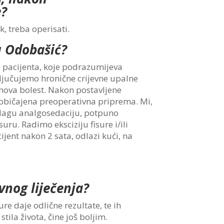
e?
k, treba operisati.
u Odobašić?
 pacijenta, koje podrazumijeva
ključujemo hronične crijevne upalne
ronova bolest. Nakon postavljene
 uobičajena preoperativna priprema. Mi,
 blagu analgosedaciju, potpuno
ru. Radimo eksciziju fisure i/ili
ijent nakon 2 sata, odlazi kući, na
vnog liječenja?
re daje odlične rezultate, te ih
tila života, čine još boljim.