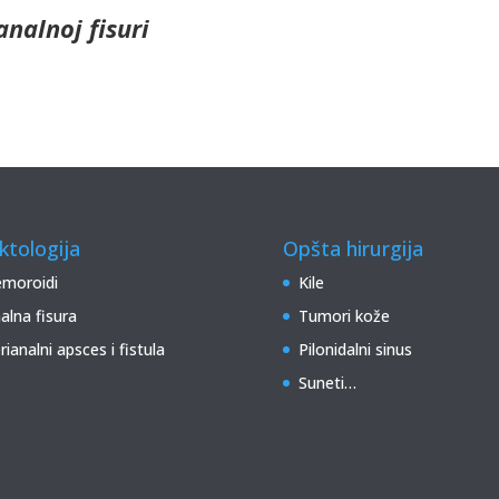
analnoj fisuri
ktologija
Opšta hirurgija
moroidi
Kile
alna fisura
Tumori kože
rianalni apsces i fistula
Pilonidalni sinus
Suneti…