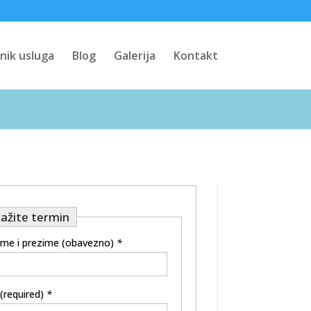
nik usluga
Blog
Galerija
Kontakt
ažite termin
ime i prezime (obavezno)
*
 (required)
*