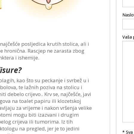
Naslo
Vaša 
najčešće posljedica krutih stolica, ali i
e hronična. Rascjep ne zarasta zbog
nktera i ishemije.
isure?
lagih, kao što su peckanje i svrbež u i
bolova, te lažnih poziva na stolicu i
ti debelo crijevo.. Krv se, najčešće, javi
gova na toalet papiru ili klozetskoj
 javljaju za vrijeme i nakon vršenja velike
tomi mogu biti izazvani i drugim
log crijeva ili tumorima. Iz tih
ktologu na pregled, jer je to jedini
* Sva