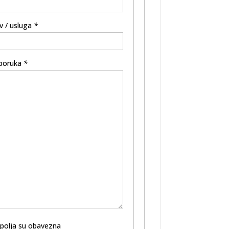
v / usluga
*
poruka
*
 polja su obavezna