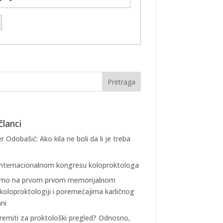
članci
r Odobašić: Ako kila ne boli da li je treba
internacionalnom kongresu koloproktologa
 smo na prvom prvom memorijalnom
koloproktologiji i poremećajima karličnog
ani
remiti za proktološki pregled? Odnosno,