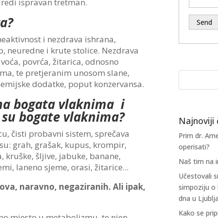
dredi ispravan tretman.
ra?
 neaktivnost i nezdrava ishrana,
o, neuredne i krute stolice. Nezdrava
oća, povrća, žitarica, odnosno
ma, te pretjeranim unosom slane,
te hemijske dodatke, poput konzervansa.
na bogata vlaknima i
e su bogate vlaknima?
Najnoviji 
, čisti probavni sistem, sprečava
Prim dr. Ame
su: g
rah, grašak, kupus, krompir,
operisati?
, kruške, šljive, jabuke, banane,
Naš tim na 
, laneno sjeme, orasi, žitarice...
Učestovali
ova, naravno, negaziranih. Ali ipak,
simpoziju o 
dna u Ljublj
Kako se prip
no mjesto u metabolizmu, te njen,