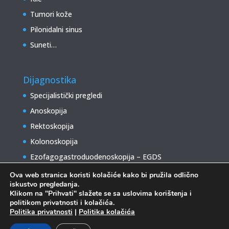
Tumori kože
Pilonidalni sinus
Suneti…
Dijagnostika
Specijalistički pregledi
Anoskopija
Rektoskopija
Kolonoskopija
Ezofagogastroduodenoskopija – EGDS
Ova web stranica koristi kolačiće kako bi pružila odlično
iskustvo pregledanja.
Klikom na "Prihvati" slažete se sa uslovima korištenja i
politikom privatnosti i kolačića.
Politika privatnosti
|
Politika kolačića
Centar za opštu i hirurgiju debelog crijeva "Odobašić"