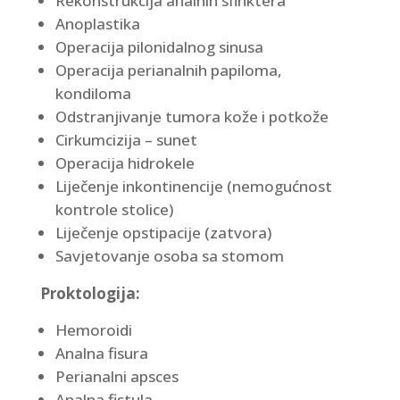
Rekonstrukcija analnih sfinktera
Anoplastika
Operacija pilonidalnog sinusa
Operacija perianalnih papiloma,
kondiloma
Odstranjivanje tumora kože i potkože
Cirkumcizija – sunet
Operacija hidrokele
Liječenje inkontinencije (nemogućnost
kontrole stolice)
Liječenje opstipacije (zatvora)
Savjetovanje osoba sa stomom
Proktologija:
Hemoroidi
Analna fisura
Perianalni apsces
Analna fistula