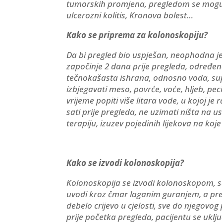
tumorskih promjena, pregledom se mogu ot
ulcerozni kolitis, Kronova bolest…
Kako se priprema za kolonoskopiju?
Da bi pregled bio uspješan, neophodna j
započinje 2 dana prije pregleda, određe
tečnokašasta ishrana, odnosno voda, supe
izbjegavati meso, povrće, voće, hljeb, pe
vrijeme popiti više litara vode, u kojoj je
sati prije pregleda, ne uzimati ništa na 
terapiju, izuzev pojedinih lijekova na koje
Kako se izvodi kolonoskopija?
Kolonoskopija se izvodi kolonoskopom, sav
uvodi kroz čmar laganim guranjem, a pre
debelo crijevo u cjelosti, sve do njegovo
prije početka pregleda, pacijentu se uključ