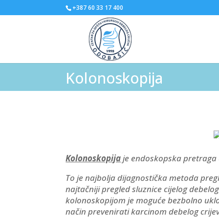
+387 60 33 17 400
Kolonoskopija
Kolonoskopija
je endoskopska pretraga d
To je najbolja dijagnostička metoda preg
najtačniji pregled sluznice cijelog debelo
kolonoskopijom je moguće bezbolno ukloni
način prevenirati karcinom debelog crijeva 