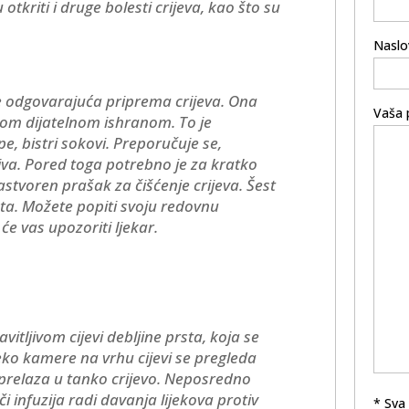
kriti i druge bolesti crijeva, kao što su
Naslo
e odgovarajuća priprema crijeva. Ona
Vaša 
nom dijatelnom ishranom. To je
, bistri sokovi. Preporučuje se,
civa. Pored toga potrebno je za kratko
 rastvoren prašak za čišćenje crijeva. Šest
usta. Možete popiti svoju redovnu
 će vas upozoriti ljekar.
itljivom cijevi debljine prsta, koja se
ko kamere na vrhu cijevi se pregleda
g prelaza u tanko crijevo. Neposredno
i infuzija radi davanja lijekova protiv
* Sva