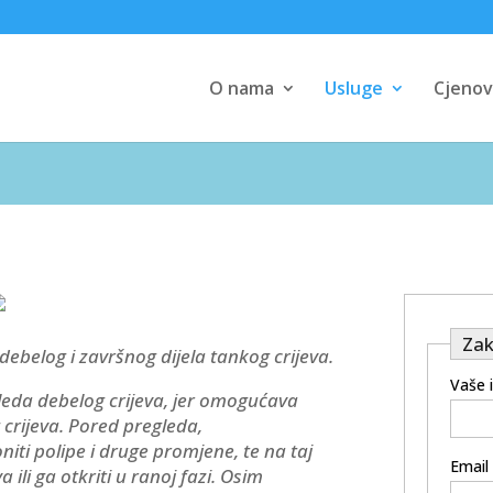
O nama
Usluge
Cjenov
Zak
ebelog i završnog dijela tankog crijeva.
Vaše 
leda debelog crijeva, jer omogućava
g crijeva. Pored pregleda,
ti polipe i druge promjene, te na taj
Email
ili ga otkriti u ranoj fazi. Osim