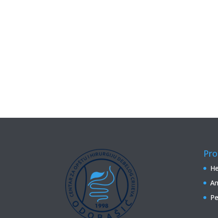
Pro
He
An
Pe