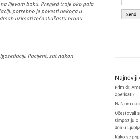
i na lijevom boku. Pregled traje oko pola
aciji, potrebno je povesti nekoga u
e odmah uzimati tečnokašastu hranu.
gosedaciji. Pacijent, sat nakon
Najnoviji 
Prim dr. Ame
operisati?
Naš tim na 
Učestovali
simpoziju o 
dna u Ljublj
Kako se prip