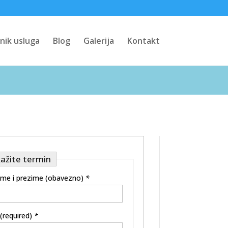
nik usluga
Blog
Galerija
Kontakt
ažite termin
ime i prezime (obavezno)
*
 (required)
*