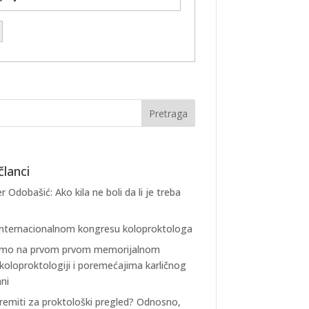
članci
r Odobašić: Ako kila ne boli da li je treba
internacionalnom kongresu koloproktologa
 smo na prvom prvom memorijalnom
koloproktologiji i poremećajima karličnog
ani
remiti za proktološki pregled? Odnosno,