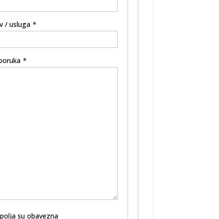
v / usluga
*
poruka
*
 polja su obavezna