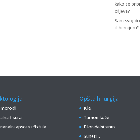
kako se prip
crijeva?
Sam svoj do
ili hernijom?
ktologija
Opšta hirurgija
moroidi
Kile
alna fisura
Tumori kože
rianalni apsces i fistula
Pilonidalni sinus
Suneti…